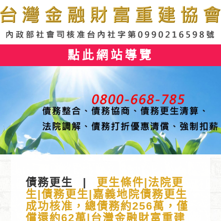
點此網站導覽
債務更生
|
更生條件|法院更
生|債務更生|嘉義地院債務更生
成功核准，總債務約256萬，僅
償還約62萬|台灣金融財富重建