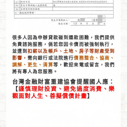
很多人因為申辦貸款碰到還款困難，我們提供
免費諮詢服務，倘若您因卡債而被強制執行，
並遭到
扣薪以及帳戶、土地、房子等財產受到
影響，
需向銀行或法院進行
債務整合、協商、
調解、更生、清算
等，歡迎來電或留言，我們
將有專人為您服務。
台灣金融財富重建協會提醒國人應：
【
謹慎理財投資、避免過度消費、樂
觀面對人生、善擬償債計畫
】
法院更生程序條件,更生流程免費諮詢PTT,債務協商不
成立,銀行強制執行扣薪,消費者債務清理條例,卡債整
合成功案例