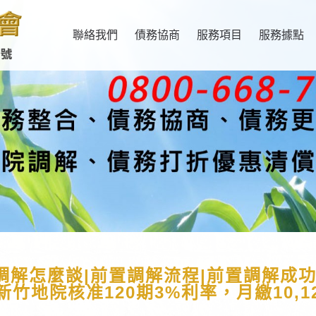
聯絡我們
債務協商
服務項目
服務據點
調解怎麼談|前置調解流程|前置調解成功
竹地院核准120期3%利率，月繳10,1