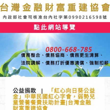
點此網站導覽
公益捐款
|
「紅心向日葵公益
金」中華民國紅心字會，弱勢兒
童營養餐費扶助計畫|台灣金融
財富重建協會