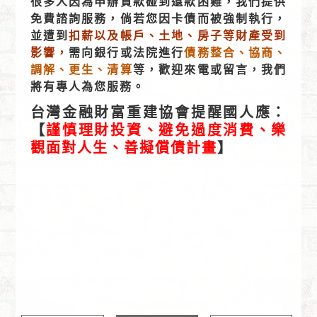
很多人因為申辦貸款碰到還款困難，我們提供
免費諮詢服務，倘若您因卡債而被強制執行，
並遭到
扣薪以及帳戶、土地、房子等財產受到
影響，
需向銀行或法院進行
債務整合、協商、
調解、更生、清算
等，歡迎來電或留言，我們
將有專人為您服務。
台灣金融財富重建協會提醒國人應：
【
謹慎理財投資、避免過度消費、樂
觀面對人生、善擬償債計畫
】
消費者債務清理條例,債清消債條例,銀行強制執行扣
薪,債務整合協商折扣,卡債整合協商打折,卡債欠多久
不用還,協商免費諮詢,債務前置協商怎麼談,債務前置
協商流程,法院債務前置調解,債務更生程序,法院更生
條件,更生流程免費諮詢,債務清算程序,法院清算條件,
清算流程免費諮詢,銀行債務前置協商打折,銀行卡債個
別協商,信用卡負債整合,PTT